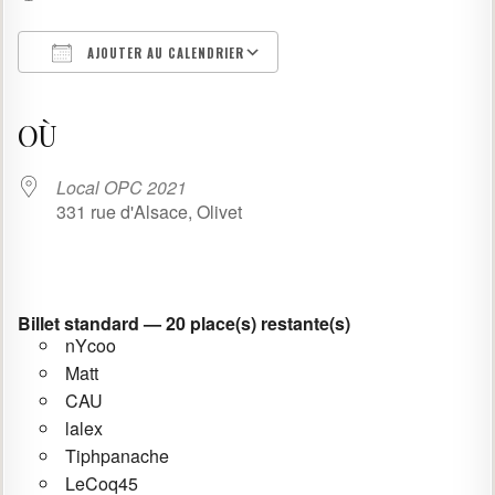
AJOUTER AU CALENDRIER
Télécharger ICS
Calendrier Google
iCalendar
Office 365
Outlook Live
OÙ
Local OPC 2021
331 rue d'Alsace, Olivet
Billet standard — 20 place(s) restante(s)
nYcoo
Matt
CAU
lalex
Tiphpanache
LeCoq45