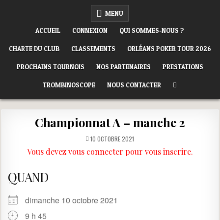
Skip
ORLÉANS POKER CLUB
MENU
to
content
ACCUEIL
CONNEXION
QUI SOMMES-NOUS ?
CHARTE DU CLUB
CLASSEMENTS
ORLÉANS POKER TOUR 2026
PROCHAINS TOURNOIS
NOS PARTENAIRES
PRESTATIONS
TROMBINOSCOPE
NOUS CONTACTER
Championnat A – manche 2
10 OCTOBRE 2021
Vous devez vous connecter pour vous inscrire.
QUAND
dimanche 10 octobre 2021
9 h 45