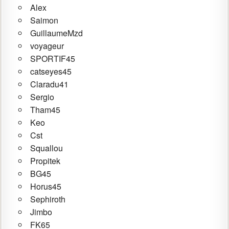
Alex
Saimon
GuillaumeMzd
voyageur
SPORTIF45
catseyes45
Claradu41
Sergio
Tham45
Keo
Cst
Squallou
Propitek
BG45
Horus45
Sephiroth
Jimbo
FK65