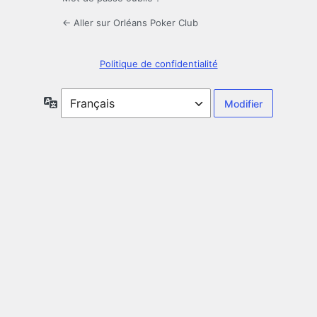
← Aller sur Orléans Poker Club
Politique de confidentialité
Langue