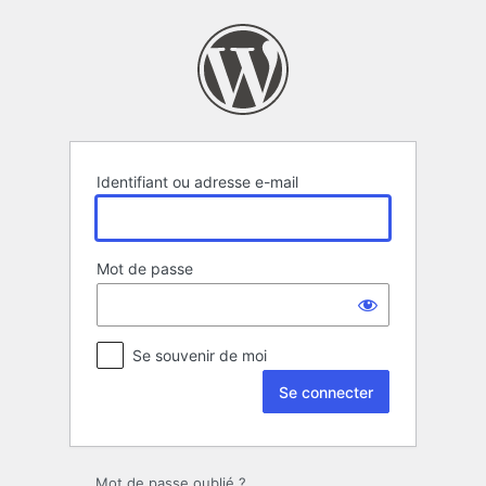
Se
connecter
Identifiant ou adresse e-mail
Mot de passe
Se souvenir de moi
Mot de passe oublié ?