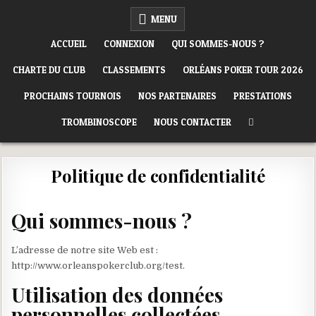
Skip
ORLÉANS POKER CLUB
MENU
to
content
ACCUEIL
CONNEXION
QUI SOMMES-NOUS ?
CHARTE DU CLUB
CLASSEMENTS
ORLÉANS POKER TOUR 2026
PROCHAINS TOURNOIS
NOS PARTENAIRES
PRESTATIONS
TROMBINOSCOPE
NOUS CONTACTER
Politique de confidentialité
Qui sommes-nous ?
L’adresse de notre site Web est :
http://www.orleanspokerclub.org/test.
Utilisation des données
personnelles collectées