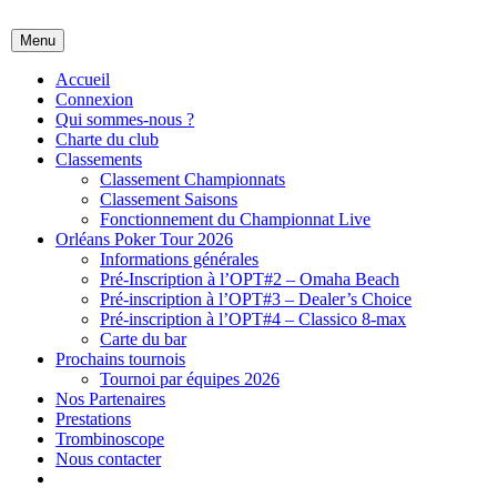
Skip
to
Menu
content
Orléans Poker Club
Accueil
Connexion
Qui sommes-nous ?
Charte du club
Classements
Classement Championnats
Classement Saisons
Fonctionnement du Championnat Live
Orléans Poker Tour 2026
Informations générales
Pré-Inscription à l’OPT#2 – Omaha Beach
Pré-inscription à l’OPT#3 – Dealer’s Choice
Pré-inscription à l’OPT#4 – Classico 8-max
Carte du bar
Prochains tournois
Tournoi par équipes 2026
Nos Partenaires
Prestations
Trombinoscope
Nous contacter