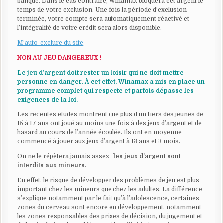
banque. Dans le cas contraire, Winamax bloquera cet argent le
temps de votre exclusion. Une fois la période d’exclusion
terminée, votre compte sera automatiquement réactivé et
l’intégralité de votre crédit sera alors disponible.
M’auto-exclure du site
NON AU JEU DANGEREUX !
Le jeu d’argent doit rester un loisir qui ne doit mettre
personne en danger. À cet effet, Winamax a mis en place un
programme complet qui respecte et parfois dépasse les
exigences de la loi.
Les récentes études montrent que plus d’un tiers des jeunes de
15 à 17 ans ont joué au moins une fois à des jeux d’argent et de
hasard au cours de l’année écoulée. Ils ont en moyenne
commencé à jouer aux jeux d’argent à 13 ans et 3 mois.
On ne le répètera jamais assez :
les jeux d’argent sont
interdits aux mineurs
.
En effet, le risque de développer des problèmes de jeu est plus
important chez les mineurs que chez les adultes. La différence
s’explique notamment par le fait qu’à l’adolescence, certaines
zones du cerveau sont encore en développement, notamment
les zones responsables des prises de décision, du jugement et