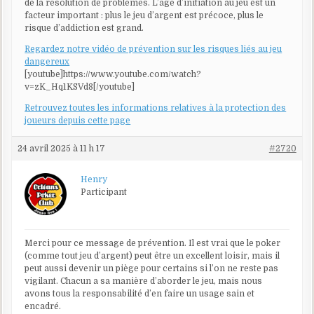
de la résolution de problèmes. L’âge d’initiation au jeu est un
facteur important : plus le jeu d’argent est précoce, plus le
risque d’addiction est grand.
Regardez notre vidéo de prévention sur les risques liés au jeu
dangereux
[youtube]https://www.youtube.com/watch?
v=zK_Hq1KSVd8[/youtube]
Retrouvez toutes les informations relatives à la protection des
joueurs depuis cette page
24 avril 2025 à 11 h 17
#2720
Henry
Participant
Merci pour ce message de prévention. Il est vrai que le poker
(comme tout jeu d’argent) peut être un excellent loisir, mais il
peut aussi devenir un piège pour certains si l’on ne reste pas
vigilant. Chacun a sa manière d’aborder le jeu, mais nous
avons tous la responsabilité d’en faire un usage sain et
encadré.