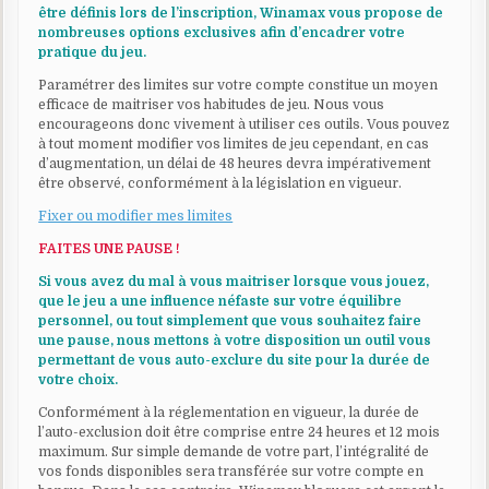
être définis lors de l’inscription, Winamax vous propose de
nombreuses options exclusives afin d’encadrer votre
pratique du jeu.
Paramétrer des limites sur votre compte constitue un moyen
efficace de maitriser vos habitudes de jeu. Nous vous
encourageons donc vivement à utiliser ces outils. Vous pouvez
à tout moment modifier vos limites de jeu cependant, en cas
d’augmentation, un délai de 48 heures devra impérativement
être observé, conformément à la législation en vigueur.
Fixer ou modifier mes limites
FAITES UNE PAUSE !
Si vous avez du mal à vous maitriser lorsque vous jouez,
que le jeu a une influence néfaste sur votre équilibre
personnel, ou tout simplement que vous souhaitez faire
une pause, nous mettons à votre disposition un outil vous
permettant de vous auto-exclure du site pour la durée de
votre choix.
Conformément à la réglementation en vigueur, la durée de
l’auto-exclusion doit être comprise entre 24 heures et 12 mois
maximum. Sur simple demande de votre part, l’intégralité de
vos fonds disponibles sera transférée sur votre compte en