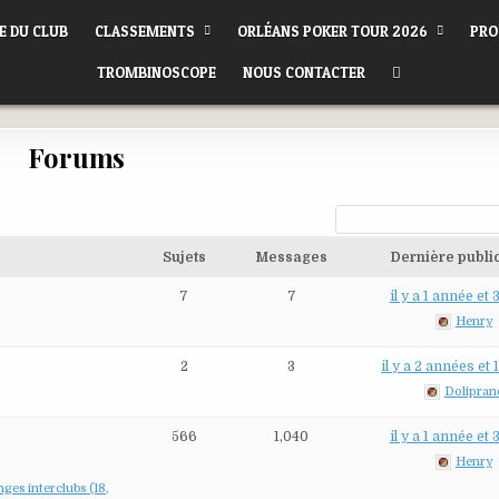
E DU CLUB
CLASSEMENTS
ORLÉANS POKER TOUR 2026
PRO
TROMBINOSCOPE
NOUS CONTACTER
Forums
Sujets
Messages
Dernière publi
7
7
il y a 1 année et
Henry
2
3
il y a 2 années et
Dolipran
566
1,040
il y a 1 année et
Henry
nges interclubs (18,