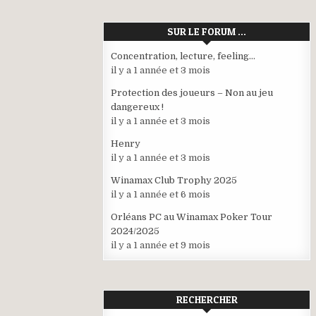
SUR LE FORUM …
Concentration, lecture, feeling…
il y a 1 année et 3 mois
Protection des joueurs – Non au jeu
dangereux !
il y a 1 année et 3 mois
Henry
il y a 1 année et 3 mois
Winamax Club Trophy 2025
il y a 1 année et 6 mois
Orléans PC au Winamax Poker Tour
2024/2025
il y a 1 année et 9 mois
RECHERCHER