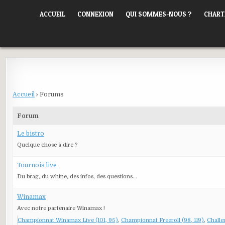
Skip
ORLÉANS POKER CLUB
ACCUEIL
CONNEXION
QUI SOMMES-NOUS ?
CHART
to
content
Accueil
›
Forums
Forum
Le bistro
Quelque chose à dire ?
Tournois live
Du brag, du whine, des infos, des questions...
Winamax
Avec notre partenaire Winamax !
Championnat Winamax Live (101, 95)
Championnat Freeroll (98, 119)
Challe