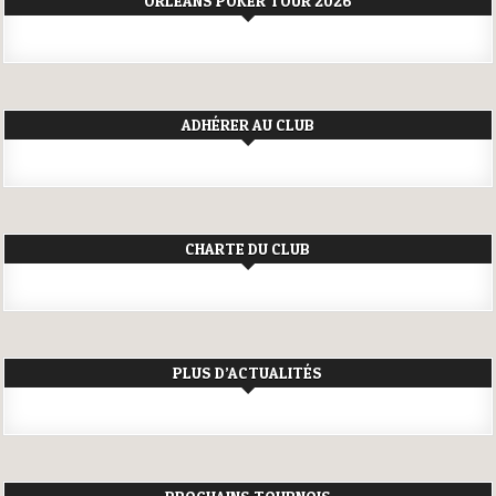
ORLÉANS POKER TOUR 2026
ADHÉRER AU CLUB
CHARTE DU CLUB
PLUS D’ACTUALITÉS