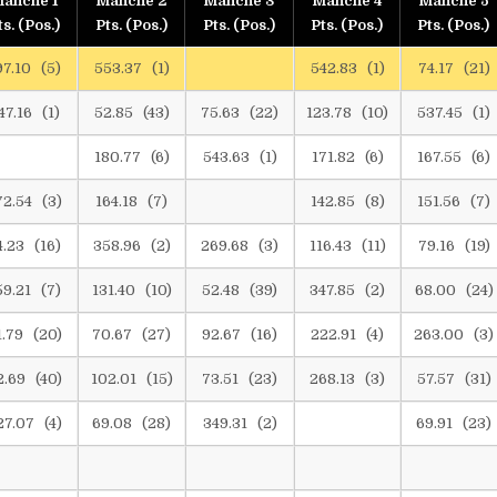
anche 1
Manche 2
Manche 3
Manche 4
Manche 5
ts. (Pos.)
Pts. (Pos.)
Pts. (Pos.)
Pts. (Pos.)
Pts. (Pos.)
97.10 (5)
553.37 (1)
542.83 (1)
74.17 (21)
47.16 (1)
52.85 (43)
75.63 (22)
123.78 (10)
537.45 (1)
180.77 (6)
543.63 (1)
171.82 (6)
167.55 (6)
72.54 (3)
164.18 (7)
142.85 (8)
151.56 (7)
4.23 (16)
358.96 (2)
269.68 (3)
116.43 (11)
79.16 (19)
59.21 (7)
131.40 (10)
52.48 (39)
347.85 (2)
68.00 (24)
1.79 (20)
70.67 (27)
92.67 (16)
222.91 (4)
263.00 (3)
2.69 (40)
102.01 (15)
73.51 (23)
268.13 (3)
57.57 (31)
27.07 (4)
69.08 (28)
349.31 (2)
69.91 (23)