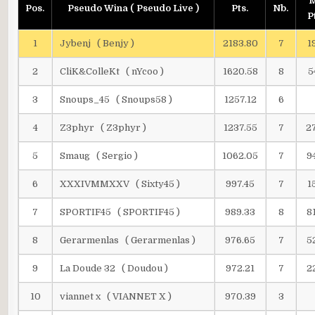
M
Pos.
Pseudo Wina ( Pseudo Live )
Pts.
Nb.
P
1
Jybenj ( Benjy )
2183.80
7
1
2
CliK&ColleKt ( nYcoo )
1620.58
8
5
3
Snoups_45 ( Snoups58 )
1257.12
6
4
Z3phyr ( Z3phyr )
1237.55
7
2
5
Smaug ( Sergio )
1062.05
7
9
6
XXXIVMMXXV ( Sixty45 )
997.45
7
1
7
SPORTIF45 ( SPORTIF45 )
989.33
8
8
8
Gerarmenlas ( Gerarmenlas )
976.65
7
5
9
La Doude 32 ( Doudou )
972.21
7
2
10
viannet x ( VIANNET X )
970.39
3