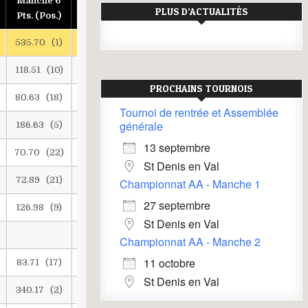
Manche 6
Manche 7
Manche 8
PLUS D’ACTUALITÉS
Pts. (Pos.)
Pts. (Pos.)
Pts. (Pos.)
535.70 (1)
149.71 (7)
130.92 (8)
118.51 (10)
75.26 (20)
89.94 (14)
PROCHAINS TOURNOIS
80.63 (18)
112.72 (10)
Tournoi de rentrée et Assemblée
générale
186.63 (5)
111.34 (11)
208.45 (4)
13 septembre
70.70 (22)
72.89 (21)
St Denis en Val
72.89 (21)
165.62 (6)
Championnat AA - Manche 1
27 septembre
126.98 (9)
68.67 (23)
62.64 (24)
St Denis en Val
90.86 (15)
331.88 (2)
Championnat AA - Manche 2
11 octobre
83.71 (17)
52.16 (35)
120.97 (9)
St Denis en Val
340.17 (2)
535.70 (1)
94.52 (13)