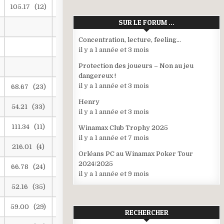
105.17 (12)
216.01 (4)
143.19 (7)
SUR LE FORUM …
260.81 (3)
56.49 (28)
Concentration, lecture, feeling…
340.17 (2)
179.46 (5)
il y a 1 année et 3 mois
Protection des joueurs – Non au jeu
60.37 (28)
528.39 (1)
dangereux !
il y a 1 année et 3 mois
68.67 (23)
73.27 (19)
Henry
54.21 (33)
83.71 (17)
82.23 (16)
il y a 1 année et 3 mois
111.34 (11)
99.80 (13)
158.80 (6)
Winamax Club Trophy 2025
il y a 1 année et 7 mois
216.01 (4)
70.70 (22)
70.80 (20)
Orléans PC au Winamax Poker Tour
2024/2025
66.78 (24)
118.51 (10)
85.87 (15)
il y a 1 année et 9 mois
52.16 (35)
61.82 (27)
52.76 (31)
59.00 (29)
186.63 (5)
53.93 (30)
RECHERCHER