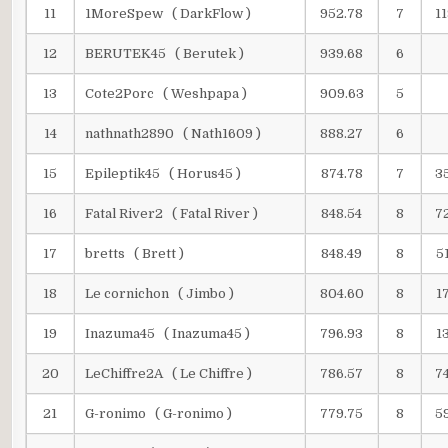
11
1MoreSpew ( DarkFlow )
952.78
7
11
12
BERUTEK45 ( Berutek )
939.68
6
13
Cote2Porc ( Weshpapa )
909.63
5
14
nathnath2890 ( Nath1609 )
888.27
6
15
Epileptik45 ( Horus45 )
874.78
7
3
16
Fatal River2 ( Fatal River )
848.54
8
7
17
bretts ( Brett )
848.49
8
5
18
Le cornichon ( Jimbo )
804.60
8
1
19
Inazuma45 ( Inazuma45 )
796.93
8
1
20
LeChiffre2A ( Le Chiffre )
786.57
8
7
21
G-ronimo ( G-ronimo )
779.75
8
5