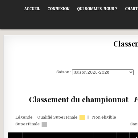
Skip
ORLÉANS POKER CLUB
ACCUEIL
CONNEXION
QUI SOMMES-NOUS ?
CHART
to
content
Classe
Saison :
Classement du championnat
F
Légende: Qualifié SuperFinale:
|| Non éligible
SuperFinale:
San