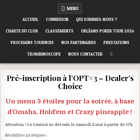
Skip
ORLÉANS POKER CLUB
MENU
to
content
ACCUEIL
CONNEXION
QUI SOMMES-NOUS ?
CHARTE DU CLUB
CLASSEMENTS
ORLÉANS POKER TOUR 2026
PROCHAINS TOURNOIS
NOS PARTENAIRES
PRESTATIONS
TROMBINOSCOPE
NOUS CONTACTER
Pré-inscription à l’OPT#3 – Dealer’s
Choice
Un menu 3 étoiles pour la soirée, à base
d’Omaha, Hold’em et Crazy pineapple !
Attention ! Le tournoi se déroule le samedi 2 mai à partir de 17h.
Modalités pratiques :