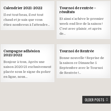
07
07
Calendrier 2021-2022
Tournoi de rentrée –
SEP
SEP
résultats
2021
2021
Il est tout beau, il est tout
Et ainsi s’achève le premier
chaud et je sais que vous
week-end live de la saison !
étiez nombreux à l’attendre…
C’est avec plaisir, et après
de…
21
21
Campagne adhésion
Tournoi de Rentrée
AOÛT
AOÛT
2021/2022
2021
2021
Bonne nouvelle ! Reprise de
Bonjour à tous, Après une
la saison ce Dimanche 5
saison 2020/21 exclusivement
Septembre avec le Tournoi
placée sous le signe du poker
de Rentrée !…
en ligne, nous…
NAVIGATION
OLDER POSTS
DES