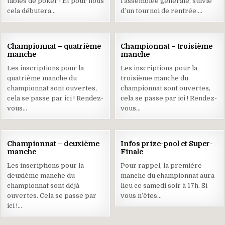
tables de poker ! Et pour nous
l’assemblée générale, suivie
cela débutera…
d’un tournoi de rentrée….
04
18
Championnat – quatrième
Championnat – troisième
NOV
OCT
manche
manche
2021
2021
Les inscriptions pour la
Les inscriptions pour la
quatrième manche du
troisième manche du
championnat sont ouvertes,
championnat sont ouvertes,
cela se passe par ici ! Rendez-
cela se passe par ici ! Rendez-
vous…
vous…
24
17
Championnat – deuxième
Infos prize-pool et Super-
SEP
SEP
manche
Finale
2021
2021
Les inscriptions pour la
Pour rappel, la première
deuxième manche du
manche du championnat aura
championnat sont déjà
lieu ce samedi soir à 17h. Si
ouvertes. Cela se passe par
vous n’êtes…
ici !…