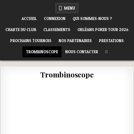
Skip
ORLÉANS POKER CLUB
MENU
to
content
ACCUEIL
CONNEXION
QUI SOMMES-NOUS ?
CHARTE DU CLUB
CLASSEMENTS
ORLÉANS POKER TOUR 2026
PROCHAINS TOURNOIS
NOS PARTENAIRES
PRESTATIONS
TROMBINOSCOPE
NOUS CONTACTER
Trombinoscope