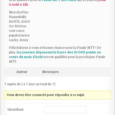
Sont qualifiés pour la
Finale MTT des clubs
qui se jouera
jeudi
8 Août à 21h
:
MerciLeFisc
HaaanBully
SAUCE_KAIO
Oo-RriOon
cest carre
papatorneios
Lucky Jenny
Félicitations à vous et bonne chance pour la Finale MTT ! De
plus,
les joueurs dépassant la barre des 10 000 points au
cours du mois d’Août
seront qualifiés pour la prochaine Finale
MTT.
Auteur
Messages
7 sujets de 1 à 7 (sur un total de 7)
Vous devez être connecté pour répondre à ce sujet.
Identifiant: