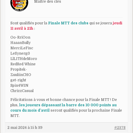
Maître des clés
Sont qualifiés pour la
Finale MTT des clubs
qui se jouera
jeudi
11 avril à 21h
:
Oo-RriOon
HaaanBully
MerciLeFisc
LeSynerg0
LlLITHdeMoro
RedRed Whine
Propitek-
ZuuliinCHO
get-right
Spin4W1N
ChrizzCasual
Félicitations à vous et bonne chance pour la Finale MTT ! De
plus,
les joueurs dépassant la barre des 10 000 points au
cours du mois d’avril
seront qualifiés pour la prochaine Finale
MTT.
2 mai 2024 à 15 h 39
#2378