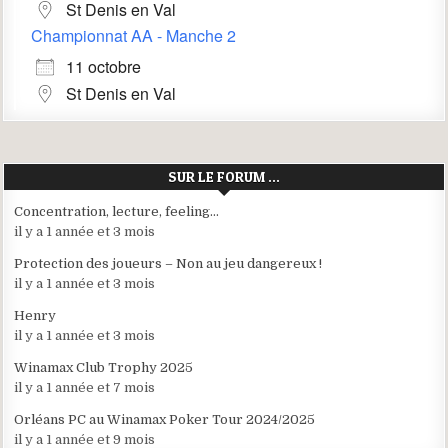
St Denis en Val
Championnat AA - Manche 2
11 octobre
St Denis en Val
SUR LE FORUM …
Concentration, lecture, feeling…
il y a 1 année et 3 mois
Protection des joueurs – Non au jeu dangereux !
il y a 1 année et 3 mois
Henry
il y a 1 année et 3 mois
Winamax Club Trophy 2025
il y a 1 année et 7 mois
Orléans PC au Winamax Poker Tour 2024/2025
il y a 1 année et 9 mois