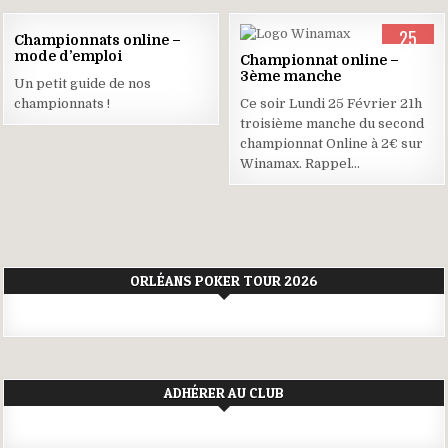
10
25
Championnats online –
SEP
FÉV
mode d’emploi
Championnat online –
2019
2019
3ème manche
Un petit guide de nos
championnats !
Ce soir Lundi 25 Février 21h
troisième manche du second
championnat Online à 2€ sur
Winamax. Rappel…
ORLÉANS POKER TOUR 2026
ADHÉRER AU CLUB