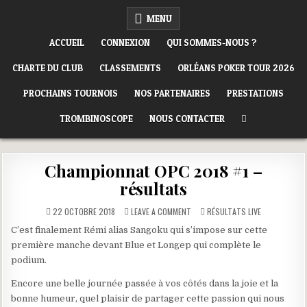
Skip
ORLÉANS POKER CLUB
MENU
to
content
ACCUEIL
CONNEXION
QUI SOMMES-NOUS ?
CHARTE DU CLUB
CLASSEMENTS
ORLÉANS POKER TOUR 2026
PROCHAINS TOURNOIS
NOS PARTENAIRES
PRESTATIONS
TROMBINOSCOPE
NOUS CONTACTER
Championnat OPC 2018 #1 –
résultats
ON
POSTED
22 OCTOBRE 2018
LEAVE A COMMENT
RÉSULTATS LIVE
CHAMPIONNAT
IN
OPC
C’est finalement Rémi alias Sangoku qui s’impose sur cette
2018
#1
première manche devant Blue et Longep qui complète le
–
RÉSULTATS
podium.
Encore une belle journée passée à vos côtés dans la joie et la
bonne humeur, quel plaisir de partager cette passion qui nous