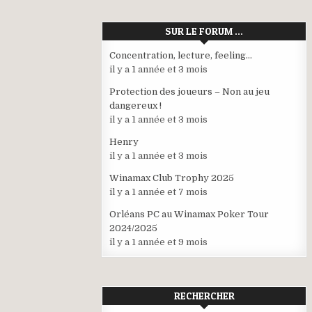
SUR LE FORUM …
Concentration, lecture, feeling…
il y a 1 année et 3 mois
Protection des joueurs – Non au jeu
dangereux !
il y a 1 année et 3 mois
Henry
il y a 1 année et 3 mois
Winamax Club Trophy 2025
il y a 1 année et 7 mois
Orléans PC au Winamax Poker Tour
2024/2025
il y a 1 année et 9 mois
RECHERCHER