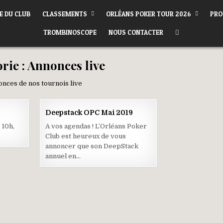
E DU CLUB
CLASSEMENTS
ORLÉANS POKER TOUR 2026
PRO
TROMBINOSCOPE
NOUS CONTACTER
rie :
Annonces live
nces de nos tournois live
27
21
Deepstack OPC Mai 2019
AOÛT
FÉV
2019
2019
 10h,
A vos agendas ! L’Orléans Poker
Club est heureux de vous
annoncer que son DeepStack
annuel en…