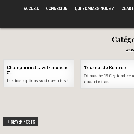
Skip
ORLÉANS POKER CLUB
ACCUEIL
CONNEXION
QUI SOMMES-NOUS ?
CHART
to
content
Catégo
Anno
16
Championnat Live1 : manche
Tournoi de Rentrée
SEP
#1
2019
Dimanche 15 Septembre à
Les inscriptions sont ouvertes !
ouvert à tous
NAVIGATION
NEWER POSTS
DES