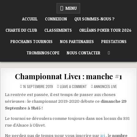
Skip
ORLÉANS POKER CLUB
MENU
to
content
ACCUEIL
CONNEXION
QUI SOMMES-NOUS ?
CHARTE DU CLUB
CLASSEMENTS
ORLÉANS POKER TOUR 2026
PROCHAINS TOURNOIS
NOS PARTENAIRES
PRESTATIONS
TROMBINOSCOPE
NOUS CONTACTER
Championnat Live1 : manche #1
ON
POSTED
16 SEPTEMBRE 2019
LEAVE A COMMENT
ANNONCES LIVE
CHAMPIONNAT
IN
LIVE1
La rentrée est passée, il est temps de passer aux choses
:
MANCHE
sérieuses : le championnat 2019-2020 débute ce
dimanche 29
#1
Septembre à 9h45 !
Le tournoi se déroulera comme toujours dans nos locaux du 331
rue d’Alsace à Olivet.
Ne perdez pas de temps pour vous inscrire par
ici
, le
nombre