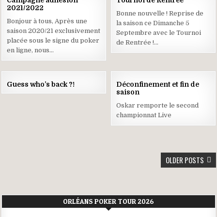
Campagne adhésion
Tournoi de Rentrée
AOÛT
AOÛT
2021/2022
2021
2021
Bonne nouvelle ! Reprise de
Bonjour à tous, Après une
la saison ce Dimanche 5
saison 2020/21 exclusivement
Septembre avec le Tournoi
placée sous le signe du poker
de Rentrée !…
en ligne, nous…
20
09
Guess who’s back ?!
Déconfinement et fin de
AOÛT
MAI
saison
2021
2020
Oskar remporte le second
championnat Live
NAVIGATION
OLDER POSTS
DES
ARTICLES
ORLÉANS POKER TOUR 2026