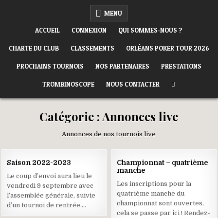
Skip
ORLÉANS POKER CLUB
MENU
to
content
ACCUEIL
CONNEXION
QUI SOMMES-NOUS ?
CHARTE DU CLUB
CLASSEMENTS
ORLÉANS POKER TOUR 2026
PROCHAINS TOURNOIS
NOS PARTENAIRES
PRESTATIONS
TROMBINOSCOPE
NOUS CONTACTER
Catégorie :
Annonces live
Annonces de nos tournois live
12
04
Saison 2022-2023
Championnat – quatrième
JUIL
NOV
manche
2022
2021
Le coup d’envoi aura lieu le
Les inscriptions pour la
vendredi 9 septembre avec
quatrième manche du
l’assemblée générale, suivie
championnat sont ouvertes,
d’un tournoi de rentrée….
cela se passe par ici ! Rendez-