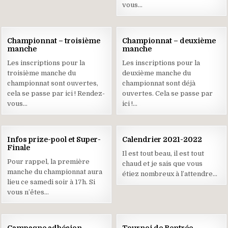
vous…
18
24
Championnat – troisième
Championnat – deuxième
OCT
SEP
manche
manche
2021
2021
Les inscriptions pour la
Les inscriptions pour la
troisième manche du
deuxième manche du
championnat sont ouvertes,
championnat sont déjà
cela se passe par ici ! Rendez-
ouvertes. Cela se passe par
vous…
ici !…
17
07
Infos prize-pool et Super-
Calendrier 2021-2022
SEP
SEP
Finale
2021
2021
Il est tout beau, il est tout
Pour rappel, la première
chaud et je sais que vous
manche du championnat aura
étiez nombreux à l’attendre…
lieu ce samedi soir à 17h. Si
vous n’êtes…
21
21