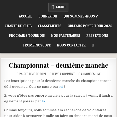
Skip
ORLÉANS POKER CLUB
MENU
to
content
ACCUEIL
CONNEXION
QUI SOMMES-NOUS ?
CHARTE DU CLUB
CLASSEMENTS
ORLÉANS POKER TOUR 2026
PROCHAINS TOURNOIS
NOS PARTENAIRES
PRESTATIONS
TROMBINOSCOPE
NOUS CONTACTER
Championnat – deuxième manche
ON
POSTED
24 SEPTEMBRE 2021
LEAVE A COMMENT
ANNONCES LIVE
CHAMPIONNAT
IN
–
Les inscriptions pour la deuxième manche du championnat sont
DEUXIÈME
MANCHE
déjà ouvertes. Cela se passe par
ici
!
Si vous n’êtes pas encore inscrits pour la saison à venir, il faudra
également passer par
là
.
Comme toujours, nous sommes à la recherche de volontaires
pour aider à préparer la salle ou faire un dessert, merci de nous