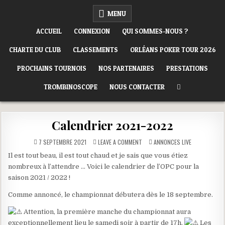
Skip
ORLÉANS POKER CLUB
MENU
to
content
ACCUEIL
CONNEXION
QUI SOMMES-NOUS ?
CHARTE DU CLUB
CLASSEMENTS
ORLÉANS POKER TOUR 2026
PROCHAINS TOURNOIS
NOS PARTENAIRES
PRESTATIONS
TROMBINOSCOPE
NOUS CONTACTER
Calendrier 2021-2022
ON
POSTED
7 SEPTEMBRE 2021
LEAVE A COMMENT
ANNONCES LIVE
CALENDRIER
IN
2021-
Il est tout beau, il est tout chaud et je sais que vous étiez
2022
nombreux à l’attendre … Voici le calendrier de l’OPC pour la
saison 2021 / 2022 !
Comme annoncé, le championnat débutera dès le 18 septembre.
Attention, la première manche du championnat aura
exceptionnellement lieu le samedi soir à partir de 17h.
Les