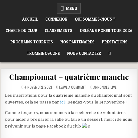
Skip
ORLÉANS POKER CLUB
MENU
to
content
ACCUEIL
CONNEXION
QUI SOMMES-NOUS ?
CHARTE DU CLUB
CLASSEMENTS
ORLÉANS POKER TOUR 2026
PROCHAINS TOURNOIS
NOS PARTENAIRES
PRESTATIONS
TROMBINOSCOPE
NOUS CONTACTER
Championnat – quatrième manche
ON
POSTED
4 NOVEMBRE 2021
LEAVE A COMMENT
ANNONCES LIVE
CHAMPIONNAT
IN
–
Les inscriptions pour la quatrième manche du championnat sont
QUATRIÈME
MANCHE
ouvertes, cela se passe par
ici
! Rendez-vous le 14 novembre !
Comme toujours, nous sommes à la recherche de volontaires
pour aider à préparer la salle ou faire un dessert, merci de nous
prévenir sur la page Facebook du club