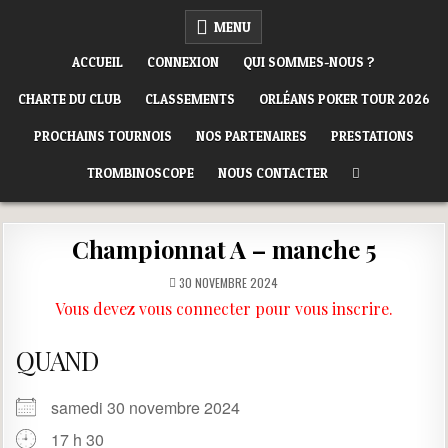
Skip
ORLÉANS POKER CLUB
MENU
to
content
ACCUEIL
CONNEXION
QUI SOMMES-NOUS ?
CHARTE DU CLUB
CLASSEMENTS
ORLÉANS POKER TOUR 2026
PROCHAINS TOURNOIS
NOS PARTENAIRES
PRESTATIONS
TROMBINOSCOPE
NOUS CONTACTER
Championnat A – manche 5
30 NOVEMBRE 2024
Vous devez vous connecter pour vous inscrire.
QUAND
samedi 30 novembre 2024
17 h 30