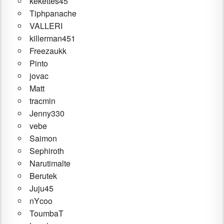
kekettes45
Tiphpanache
VALLERI
killerman451
Freezaukk
Pinto
jovac
Matt
tracmin
Jenny330
vebe
Saimon
Sephiroth
Narutimalte
Berutek
Juju45
nYcoo
ToumbaT