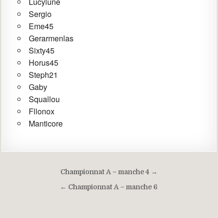
Lucylune
Sergio
Eme45
Gerarmenlas
Sixty45
Horus45
Steph21
Gaby
Squallou
Fllonox
Manticore
Navigation
Championnat A – manche 4 →
de
← Championnat A – manche 6
l’article