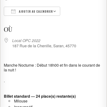
AJOUTER AU CALENDRIER
Télécharger ICS
Calendrier Google
iCalendar
Office 365
Outlook Live
OÙ
Local OPC 2022
187 Rue de la Chenille, Saran, 45770
Manche Nocturne : Début 18h00 et fin dans le courant de
la nuit !
.
Billet standard — 24 place(s) restante(s)
Milouse
Inazuma45