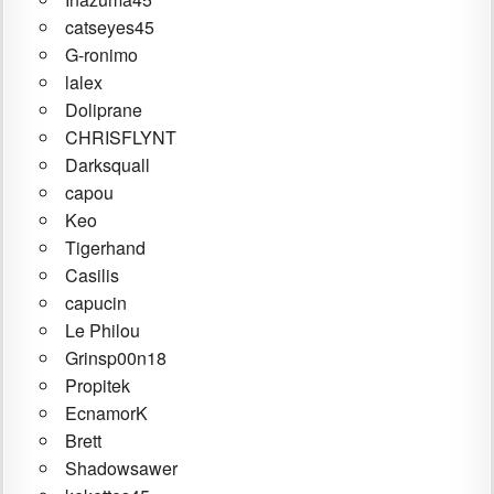
catseyes45
G-ronimo
lalex
Doliprane
CHRISFLYNT
Darksquall
capou
Keo
Tigerhand
Casilis
capucin
Le Philou
Grinsp00n18
Propitek
EcnamorK
Brett
Shadowsawer