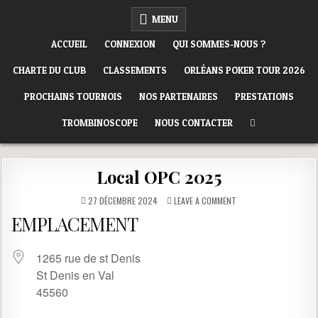
Skip
ORLÉANS POKER CLUB
MENU
to
content
ACCUEIL
CONNEXION
QUI SOMMES-NOUS ?
CHARTE DU CLUB
CLASSEMENTS
ORLÉANS POKER TOUR 2026
PROCHAINS TOURNOIS
NOS PARTENAIRES
PRESTATIONS
TROMBINOSCOPE
NOUS CONTACTER
Local OPC 2025
ON
27 DÉCEMBRE 2024
LEAVE A COMMENT
LOCAL
OPC
EMPLACEMENT
2025
1265 rue de st Denis
St Denis en Val
45560