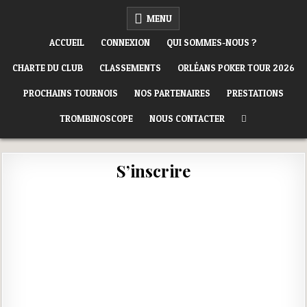
Skip
ORLÉANS POKER CLUB
MENU
to
content
ACCUEIL
CONNEXION
QUI SOMMES-NOUS ?
CHARTE DU CLUB
CLASSEMENTS
ORLÉANS POKER TOUR 2026
PROCHAINS TOURNOIS
NOS PARTENAIRES
PRESTATIONS
TROMBINOSCOPE
NOUS CONTACTER
S’inscrire
Identifiant
*
Prénom