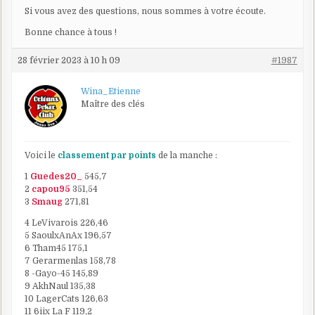
Si vous avez des questions, nous sommes à votre écoute.
Bonne chance à tous !
28 février 2023 à 10 h 09
#1987
Wina_Etienne
Maître des clés
Voici le
classement par points
de la manche :
1
Guedes20_
545,7
2
capou95
351,54
3
Smaug
271,81
4 LeVivarois 226,46
5 SaoulxAnAx 196,57
6 Tham45 175,1
7 Gerarmenlas 158,78
8 -Gayo-45 145,89
9 AkhNaul 135,38
10 LagerCats 126,63
11 6iix La F 119,2