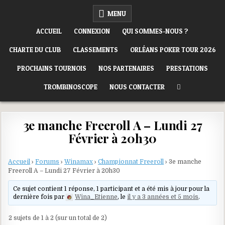
Skip
ORLÉANS POKER CLUB
MENU
to
content
ACCUEIL
CONNEXION
QUI SOMMES-NOUS ?
CHARTE DU CLUB
CLASSEMENTS
ORLÉANS POKER TOUR 2026
PROCHAINS TOURNOIS
NOS PARTENAIRES
PRESTATIONS
TROMBINOSCOPE
NOUS CONTACTER
3e manche Freeroll A – Lundi 27
Février à 20h30
Accueil
›
Forums
›
Winamax
›
Championnat Freeroll
›
3e manche
Freeroll A – Lundi 27 Février à 20h30
Ce sujet contient 1 réponse, 1 participant et a été mis à jour pour la
dernière fois par
Wina_Etienne
, le
il y a 3 années et 5 mois
.
2 sujets de 1 à 2 (sur un total de 2)