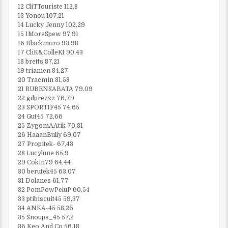
12 CliTTouriste 112,8
13 Yonou 107,21
14 Lucky Jenny 102,29
15 1MoreSpew 97,91
16 Blackmoro 93,98
17 CliK&ColleKt 90,43
18 bretts 87,21
19 trianien 84,27
20 Tracmin 81,58
21 RUBENSABATA 79,09
22 gdprezzz 76,79
23 SPORTIF45 74,65
24 Gut45 72,66
25 ZygomAAtik 70,81
26 HaaanBully 69,07
27 Propitek- 67,43
28 Lucylune 65,9
29 Cokin79 64,44
30 berutek45 63,07
31 Dolanes 61,77
32 PomPowPeluP 60,54
33 ptibiscuit45 59,37
34 ANKA-45 58,26
35 Snoups_45 57,2
36 Keo And Co 56,18