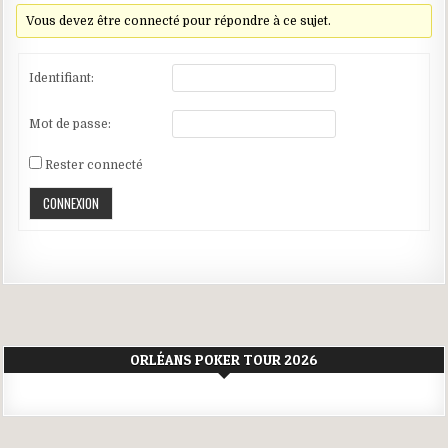
Vous devez être connecté pour répondre à ce sujet.
Identifiant:
Mot de passe:
Rester connecté
CONNEXION
ORLÉANS POKER TOUR 2026