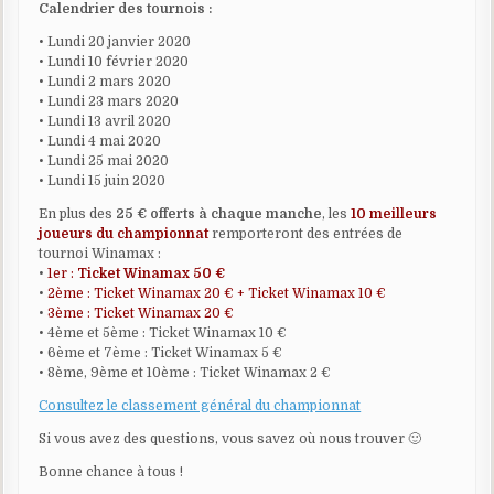
Calendrier des tournois :
• Lundi 20 janvier 2020
• Lundi 10 février 2020
• Lundi 2 mars 2020
• Lundi 23 mars 2020
• Lundi 13 avril 2020
• Lundi 4 mai 2020
• Lundi 25 mai 2020
• Lundi 15 juin 2020
En plus des
25 € offerts à chaque manche
, les
10 meilleurs
joueurs du championnat
remporteront des entrées de
tournoi Winamax :
•
1er :
Ticket Winamax 50 €
•
2ème : Ticket Winamax 20 € + Ticket Winamax 10 €
•
3ème : Ticket Winamax 20 €
• 4ème et 5ème : Ticket Winamax 10 €
• 6ème et 7ème : Ticket Winamax 5 €
• 8ème, 9ème et 10ème : Ticket Winamax 2 €
Consultez le classement général du championnat
Si vous avez des questions, vous savez où nous trouver 🙂
Bonne chance à tous !