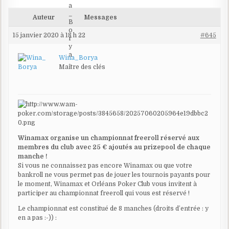
Auteur
Messages
15 janvier 2020 à 18 h 22
#645
Wina_Borya
Maître des clés
Winamax organise un championnat freeroll réservé aux
membres du club avec 25 € ajoutés au prizepool de chaque
manche !
Si vous ne connaissez pas encore Winamax ou que votre
bankroll ne vous permet pas de jouer les tournois payants pour
le moment, Winamax et Orléans Poker Club vous invitent à
participer au championnat freeroll qui vous est réservé !
Le championnat est constitué de 8 manches (droits d’entrée : y
en a pas :-)) :