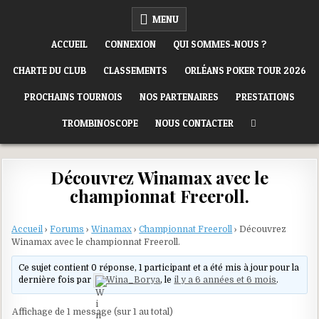
Skip
ORLÉANS POKER CLUB
MENU
to
content
ACCUEIL
CONNEXION
QUI SOMMES-NOUS ?
CHARTE DU CLUB
CLASSEMENTS
ORLÉANS POKER TOUR 2026
PROCHAINS TOURNOIS
NOS PARTENAIRES
PRESTATIONS
TROMBINOSCOPE
NOUS CONTACTER
Découvrez Winamax avec le
championnat Freeroll.
Accueil
›
Forums
›
Winamax
›
Championnat Freeroll
›
Découvrez
Winamax avec le championnat Freeroll.
Ce sujet contient 0 réponse, 1 participant et a été mis à jour pour la
dernière fois par
Wina_Borya
, le
il y a 6 années et 6 mois
.
Affichage de 1 message (sur 1 au total)