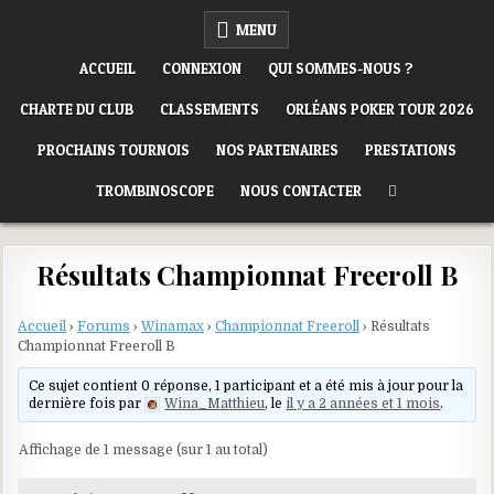
Skip
ORLÉANS POKER CLUB
MENU
to
content
ACCUEIL
CONNEXION
QUI SOMMES-NOUS ?
CHARTE DU CLUB
CLASSEMENTS
ORLÉANS POKER TOUR 2026
PROCHAINS TOURNOIS
NOS PARTENAIRES
PRESTATIONS
TROMBINOSCOPE
NOUS CONTACTER
Résultats Championnat Freeroll B
Accueil
›
Forums
›
Winamax
›
Championnat Freeroll
›
Résultats
Championnat Freeroll B
Ce sujet contient 0 réponse, 1 participant et a été mis à jour pour la
dernière fois par
Wina_Matthieu
, le
il y a 2 années et 1 mois
.
Affichage de 1 message (sur 1 au total)