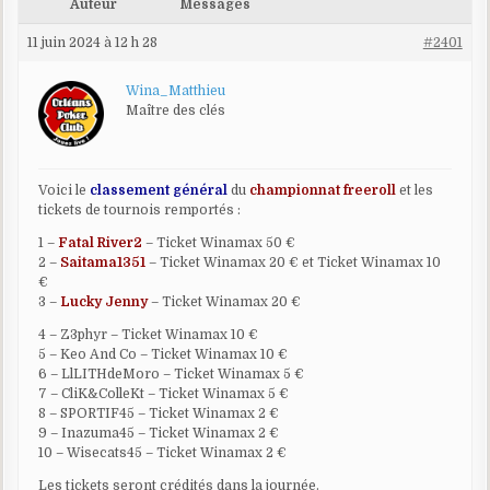
Auteur
Messages
11 juin 2024 à 12 h 28
#2401
Wina_Matthieu
Maître des clés
Voici le
classement général
du
championnat freeroll
et les
tickets de tournois remportés :
1 –
Fatal River2
– Ticket Winamax 50 €
2 –
Saitama1351
– Ticket Winamax 20 € et Ticket Winamax 10
€
3 –
Lucky Jenny
– Ticket Winamax 20 €
4 – Z3phyr – Ticket Winamax 10 €
5 – Keo And Co – Ticket Winamax 10 €
6 – LlLITHdeMoro – Ticket Winamax 5 €
7 – CliK&ColleKt – Ticket Winamax 5 €
8 – SPORTIF45 – Ticket Winamax 2 €
9 – Inazuma45 – Ticket Winamax 2 €
10 – Wisecats45 – Ticket Winamax 2 €
Les tickets seront crédités dans la journée.