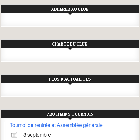
ADHÉRER AU CLUB
CHARTE DU CLUB
PLUS D’ACTUALITÉS
PROCHAINS TOURNOIS
Tournoi de rentrée et Assemblée générale
13 septembre