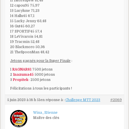
11 1MoreSpew 81,48
12 capou95 75,97
13 Lucylune 71,23
14 Hallu45 67,1
15 Lucky Jenny 63,48
16 Gut45 60,27
17 SPORTIF45 57,4
18 LeVivarois 54,81
19 Tracmin 52,48
20 Blackmoro 50,36
21 TheSpoonMan 48,42
Jetons gagnés pour la Super Finale
:
1
RAGNAR61
7500 jetons
2
Inazuma45
5000 jetons
3
Propitek-
2500 jetons
Félicitations à tous les participants !
5 juin 2023 à 16 h 51
en réponse à :
Challenge MTT 2023
#2069
Wina_Etienne
Maître des clés