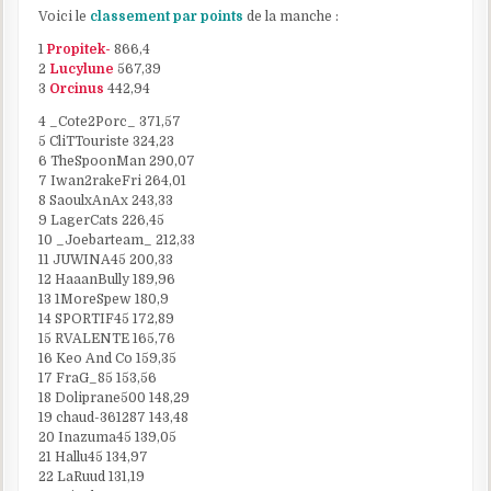
Voici le
classement par points
de la manche :
1
Propitek-
866,4
2
Lucylune
567,39
3
Orcinus
442,94
4 _Cote2Porc_ 371,57
5 CliTTouriste 324,23
6 TheSpoonMan 290,07
7 Iwan2rakeFri 264,01
8 SaoulxAnAx 243,33
9 LagerCats 226,45
10 _Joebarteam_ 212,33
11 JUWINA45 200,33
12 HaaanBully 189,96
13 1MoreSpew 180,9
14 SPORTIF45 172,89
15 RVALENTE 165,76
16 Keo And Co 159,35
17 FraG_85 153,56
18 Doliprane500 148,29
19 chaud-361287 143,48
20 Inazuma45 139,05
21 Hallu45 134,97
22 LaRuud 131,19