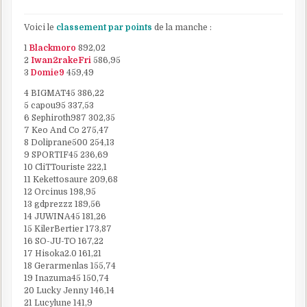
Voici le
classement par points
de la manche :
1
Blackmoro
892,02
2
Iwan2rakeFri
586,95
3
Domie9
459,49
4 BIGMAT45 386,22
5 capou95 337,53
6 Sephiroth987 302,35
7 Keo And Co 275,47
8 Doliprane500 254,13
9 SPORTIF45 236,69
10 CliTTouriste 222,1
11 Kekettosaure 209,68
12 Orcinus 198,95
13 gdprezzz 189,56
14 JUWINA45 181,26
15 KilerBertier 173,87
16 SO-JU-TO 167,22
17 Hisoka2.0 161,21
18 Gerarmenlas 155,74
19 Inazuma45 150,74
20 Lucky Jenny 146,14
21 Lucylune 141,9