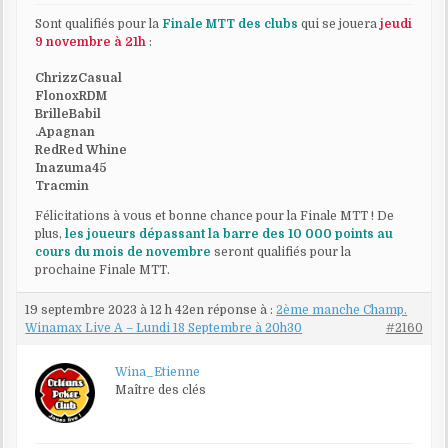
Sont qualifiés pour la
Finale MTT des clubs
qui se jouera
jeudi
9 novembre à 21h
:
ChrizzCasual
FlonoxRDM
BrilleBabil
.Apagnan
RedRed Whine
Inazuma45
Tracmin
Félicitations à vous et bonne chance pour la Finale MTT ! De
plus,
les joueurs dépassant la barre des 10 000 points au
cours du mois de novembre
seront qualifiés pour la
prochaine Finale MTT.
19 septembre 2023 à 12 h 42
en réponse à :
2ème manche Champ.
Winamax Live A – Lundi 18 Septembre à 20h30
#2160
Wina_Etienne
Maître des clés