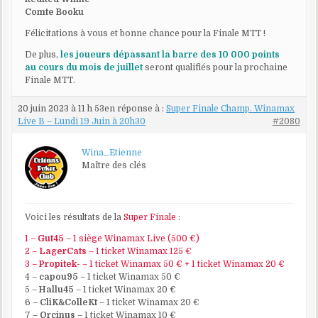
Comte Booku
Félicitations à vous et bonne chance pour la Finale MTT !
De plus,
les joueurs dépassant la barre des 10 000 points
au cours du mois de juillet
seront qualifiés pour la prochaine
Finale MTT.
20 juin 2023 à 11 h 53
en réponse à :
Super Finale Champ. Winamax
Live B – Lundi 19 Juin à 20h30
#2080
Wina_Etienne
Maître des clés
Voici les résultats de la
Super Finale
:
1 –
Gut45
– 1 siège Winamax Live (500 €)
2 –
LagerCats
– 1 ticket Winamax 125 €
3 –
Propitek-
– 1 ticket Winamax 50 € + 1 ticket Winamax 20 €
4 –
capou95
– 1 ticket Winamax 50 €
5 –
Hallu45
– 1 ticket Winamax 20 €
6 –
CliK&ColleKt
– 1 ticket Winamax 20 €
7 –
Orcinus
– 1 ticket Winamax 10 €