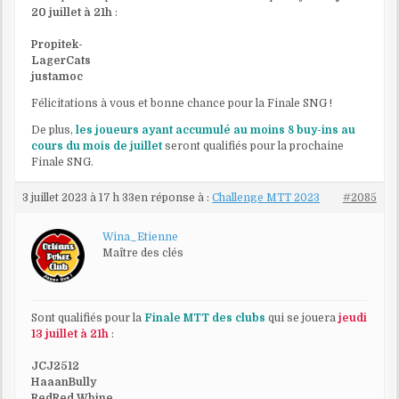
20 juillet à 21h
:
Propitek-
LagerCats
justamoc
Félicitations à vous et bonne chance pour la Finale SNG !
De plus,
les joueurs ayant accumulé au moins 8 buy-ins au
cours du mois de juillet
seront qualifiés pour la prochaine
Finale SNG.
3 juillet 2023 à 17 h 33
en réponse à :
Challenge MTT 2023
#2085
Wina_Etienne
Maître des clés
Sont qualifiés pour la
Finale MTT des clubs
qui se jouera
jeudi
13 juillet à 21h
:
JCJ2512
HaaanBully
RedRed Whine