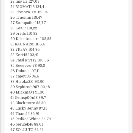
23 migale 127,68
24 BIGMAT45 124,4
25 FlonoxRDM 121,34
26 Tracmin 118,47
27 Sofiopathe 115,77
28 Kea17 113,22
29 bretts 110,82
30 Kekettosaure 108,55
31 RAGNAR61 106,4
32 7KsA7 104,36
33 Keri45 102,41
34 Fatal River2 100,56
35 Beegees-78 98,8
36 Dolanes 97,11
37 capou95 95,5
38 Hisoka2.0 93,96
39 Sephiroth987 92,48
40 Mickmag1 91,06
41 Grinsp00n18 89,7
42 Blackmoro 88,39
43 Lucky Jenny 87,13
44 Tham45 85,91
45 RedRed Whine 84,74
46 berutek45 83,61
47 SO-JU-TO 82,52