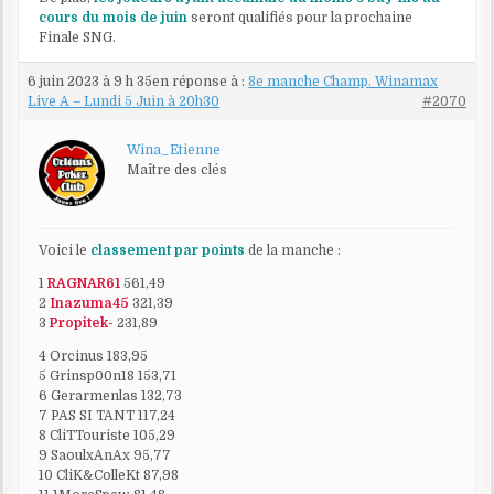
cours du mois de juin
seront qualifiés pour la prochaine
Finale SNG.
6 juin 2023 à 9 h 35
en réponse à :
8e manche Champ. Winamax
Live A – Lundi 5 Juin à 20h30
#2070
Wina_Etienne
Maître des clés
Voici le
classement par points
de la manche :
1
RAGNAR61
561,49
2
Inazuma45
321,39
3
Propitek-
231,89
4 Orcinus 183,95
5 Grinsp00n18 153,71
6 Gerarmenlas 132,73
7 PAS SI TANT 117,24
8 CliTTouriste 105,29
9 SaoulxAnAx 95,77
10 CliK&ColleKt 87,98