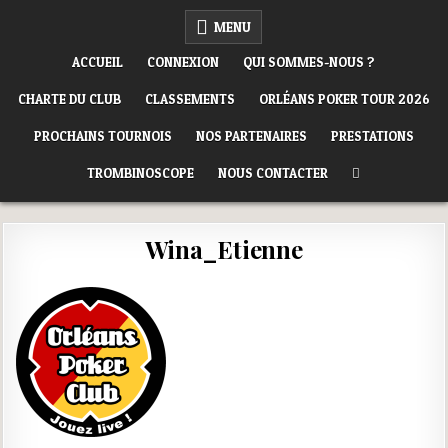
Skip
ORLÉANS POKER CLUB
MENU
to
content
ACCUEIL
CONNEXION
QUI SOMMES-NOUS ?
CHARTE DU CLUB
CLASSEMENTS
ORLÉANS POKER TOUR 2026
PROCHAINS TOURNOIS
NOS PARTENAIRES
PRESTATIONS
TROMBINOSCOPE
NOUS CONTACTER
Wina_Etienne