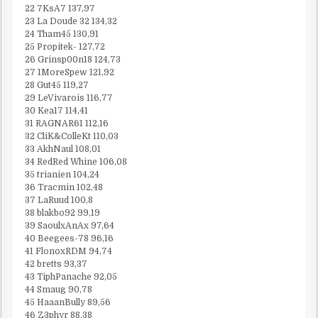
22 7KsA7 137,97
23 La Doude 32 134,32
24 Tham45 130,91
25 Propitek- 127,72
26 Grinsp00n18 124,73
27 1MoreSpew 121,92
28 Gut45 119,27
29 LeVivarois 116,77
30 Kea17 114,41
31 RAGNAR61 112,16
32 CliK&ColleKt 110,03
33 AkhNaul 108,01
34 RedRed Whine 106,08
35 trianien 104,24
36 Tracmin 102,48
37 LaRuud 100,8
38 blakbo92 99,19
39 SaoulxAnAx 97,64
40 Beegees-78 96,16
41 FlonoxRDM 94,74
42 bretts 93,37
43 TiphPanache 92,05
44 Smaug 90,78
45 HaaanBully 89,56
46 Z3phyr 88,38