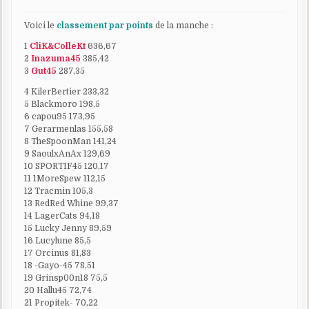
Voici le
classement par points
de la manche :
1
CliK&ColleKt
636,67
2
Inazuma45
385,42
3
Gut45
287,35
4 KilerBertier 233,32
5 Blackmoro 198,5
6 capou95 173,95
7 Gerarmenlas 155,58
8 TheSpoonMan 141,24
9 SaoulxAnAx 129,69
10 SPORTIF45 120,17
11 1MoreSpew 112,15
12 Tracmin 105,3
13 RedRed Whine 99,37
14 LagerCats 94,18
15 Lucky Jenny 89,59
16 Lucylune 85,5
17 Orcinus 81,83
18 -Gayo-45 78,51
19 Grinsp00n18 75,5
20 Hallu45 72,74
21 Propitek- 70,22