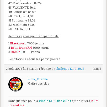
47 TheSpoonMan 87,24
48 RVALENTE 86,14
49 LagerCats 85,07
50 FraG_85 84,04
51 Sofiopathe 83,04
52 Mickmag1 82,07
53 Hallu45 81,14
Jetons gagnés pour la Super Finale
:
1
Blackmoro
7500 jetons
2
Iwan2rakeFri
5000 jetons
3
Domie9
2500 jetons
Félicitations à tous les participants !
2 août 2023 à 12 h 23
en réponse à :
Challenge MTT 2023
#2115
Wina_Etienne
Maître des clés
Sont qualifiés pour la
Finale MTT des clubs
qui se jouera
jeudi
10 août à 21h
: