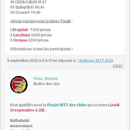
48 CliK&ColleKt 81,47
49 Epileptik45 80,45
50 Domie9 79,46
Jetons gagnés pour la Super Finale
:
1
Propitek-
7500 jetons
2
Lucylune
5000 jetons
3
Orcinus
2500 jetons
Félicitations à tous les participants !
8 septembre 2023 à 11 h 37
en réponse à :
Challenge MTT 2023
#2145
Wina_Etienne
Maître des clés
Sont qualifiés pour la
Finale MTT des clubs
qui se jouera
jeudi
14 septembre à 21h
:
BrilleBabil
monvraimoi