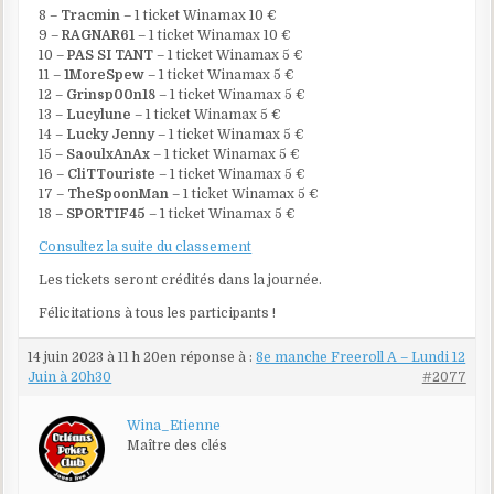
8 –
Tracmin
– 1 ticket Winamax 10 €
9 –
RAGNAR61
– 1 ticket Winamax 10 €
10 –
PAS SI TANT
– 1 ticket Winamax 5 €
11 –
1MoreSpew
– 1 ticket Winamax 5 €
12 –
Grinsp00n18
– 1 ticket Winamax 5 €
13 –
Lucylune
– 1 ticket Winamax 5 €
14 –
Lucky Jenny
– 1 ticket Winamax 5 €
15 –
SaoulxAnAx
– 1 ticket Winamax 5 €
16 –
CliTTouriste
– 1 ticket Winamax 5 €
17 –
TheSpoonMan
– 1 ticket Winamax 5 €
18 –
SPORTIF45
– 1 ticket Winamax 5 €
Consultez la suite du classement
Les tickets seront crédités dans la journée.
Félicitations à tous les participants !
14 juin 2023 à 11 h 20
en réponse à :
8e manche Freeroll A – Lundi 12
Juin à 20h30
#2077
Wina_Etienne
Maître des clés