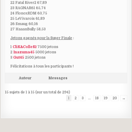
22 Fatal River2 67,89
23 RAGNAR61 65,74
24 FlonoxRDM 63,75
25 LeVivarois 61,89
26 Smaug 60,16
27 HaaanBully 58,53
Jetons gagnés pour la Super Finale
:
1
CliK&ColleKt
7500 jetons
2
Inazuma45
5000 jetons
3
Gut45
2500 jetons
Félicitations à tous les participants !
Auteur
Messages
15 sujets de 1 à 15 (sur un total de 294)
1
2
3
…
18
19
20
→