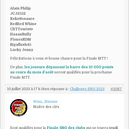
Alain Philip
JCJ2512
Kekettosaure
RedRed Whine
CliTTouriste
HaaanBully
FlonoxRDM
Bigaflush45
Lucky Jenny
Félicitations à vous et bonne chance pour la Finale MTT !
De plus,
les joueurs dépassant la barre des 10 000 points
au cours du mois d’août
seront qualifiés pour la prochaine
Finale MTT.
10 juillet 2023 à 17 h 16
en réponse à :
Challenge SNG 2023
#2087
Wina_Etienne
Maître des clés
Sont qualifiés pour la
Finale SNG des clubs
qui se jouera
jeudi