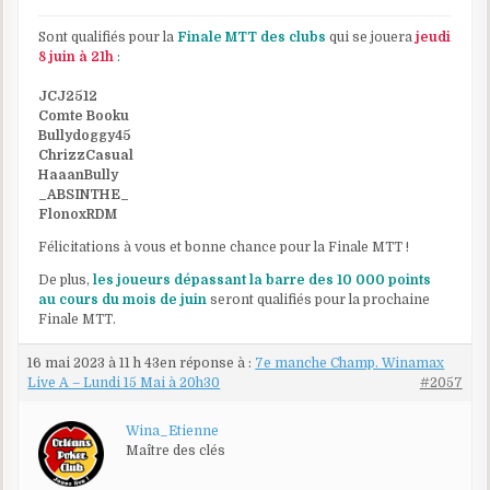
Sont qualifiés pour la
Finale MTT des clubs
qui se jouera
jeudi
8 juin à 21h
:
JCJ2512
Comte Booku
Bullydoggy45
ChrizzCasual
HaaanBully
_ABSINTHE_
FlonoxRDM
Félicitations à vous et bonne chance pour la Finale MTT !
De plus,
les joueurs dépassant la barre des 10 000 points
au cours du mois de juin
seront qualifiés pour la prochaine
Finale MTT.
16 mai 2023 à 11 h 43
en réponse à :
7e manche Champ. Winamax
Live A – Lundi 15 Mai à 20h30
#2057
Wina_Etienne
Maître des clés