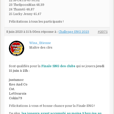
22 SPORTIF45 50,02
23 TheSpoonMan 48,39
24 Tham45 46,87
25 Lucky Jenny 45,47
Félicitations à tous les participants !
8 juin 2023 à 15 h 00
en réponse à :
Challenge SNG 2023
#2075
Wina_Etienne
Maître des clés
Sont qualifiés pour la
Finale SNG des clubs
qui se jouera
jeudi
15 juin à 21h
:
justamoc
Keo And Co
Cst.
LeVivarois
Cokin79
Félicitations à vous et bonne chance pour la Finale SNG !
De plus,
les joueurs ayant accumulé au moins 8 buy-ins au