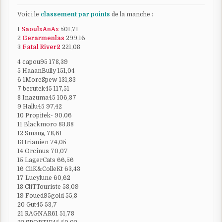
Voici le
classement par points
de la manche :
1
SaoulxAnAx
501,71
2
Gerarmenlas
299,16
3
Fatal River2
221,08
4 capou95 178,39
5 HaaanBully 151,04
6 1MoreSpew 131,83
7 berutek45 117,51
8 Inazuma45 106,37
9 Hallu45 97,42
10 Propitek- 90,06
11 Blackmoro 83,88
12 Smaug 78,61
13 trianien 74,05
14 Orcinus 70,07
15 LagerCats 66,56
16 CliK&ColleKt 63,43
17 Lucylune 60,62
18 CliTTouriste 58,09
19 Foued95gold 55,8
20 Gut45 53,7
21 RAGNAR61 51,78